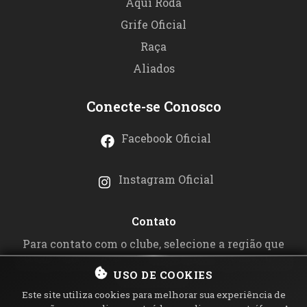
Aqui Roda
Grife Oficial
Raça
Aliados
Conecte-se Conosco
Facebook Oficial
Instagram Oficial
Contato
Para contato com o clube, selecione a região que
deseja fazer contato no
mapa acima
e preencha o
USO DE COOKIES
formulário.
Este site utiliza cookies para melhorar sua experiência de