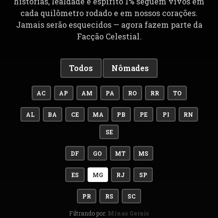
histórias, lealdade e espírito 1% seguem vivos em
cada quilômetro rodado e em nossos corações.
Jamais serão esquecidos — agora fazem parte da
Facção Celestial.
Todos
Nômades
AC
AP
AM
PA
RO
RR
TO
AL
BA
CE
MA
PB
PE
PI
RN
SE
DF
GO
MT
MS
ES
MG
RJ
SP
PR
RS
SC
Filtrando por:
Minas Gerais