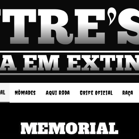
al
Nômades
Aqui Roda
Grife Oficial
Raça
MEMORIAL