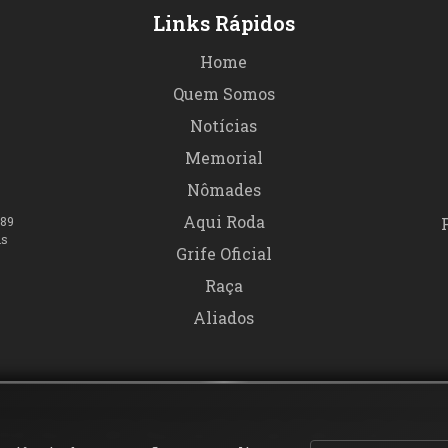
Links Rápidos
Home
Quem Somos
Notícias
Memorial
Nômades
Aqui Roda
989
is
Grife Oficial
Raça
Aliados
2026
Abutre's MC - Raça em Extinção. Todos os direitos r