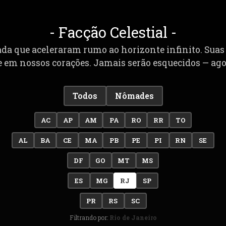
- Facção Celestial -
 que aceleraram rumo ao horizonte infinito. Suas h
 em nossos corações. Jamais serão esquecidos — agor
Todos
Nômades
AC
AP
AM
PA
RO
RR
TO
AL
BA
CE
MA
PB
PE
PI
RN
SE
DF
GO
MT
MS
ES
MG
RJ
SP
PR
RS
SC
Filtrando por:
Rio de Janeiro