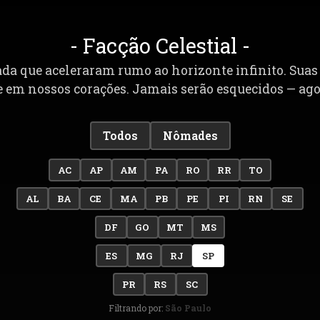
- Facção Celestial -
 que aceleraram rumo ao horizonte infinito. Suas h
 em nossos corações. Jamais serão esquecidos — agor
Todos
Nômades
AC
AP
AM
PA
RO
RR
TO
AL
BA
CE
MA
PB
PE
PI
RN
SE
DF
GO
MT
MS
ES
MG
RJ
SP
PR
RS
SC
Filtrando por:
São Paulo