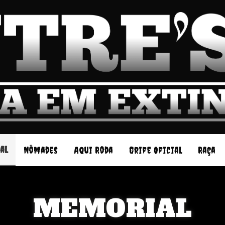
al
Nômades
Aqui Roda
Grife Oficial
Raça
MEMORIAL